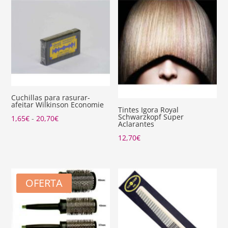
Cuchillas para rasurar-
afeitar Wilkinson Economie
Tintes Igora Royal
Schwarzkopf Super
Rango
1,65
€
-
20,70
€
Aclarantes
de
12,70
€
precios:
desde
1,65€
OFERTA
hasta
20,70€