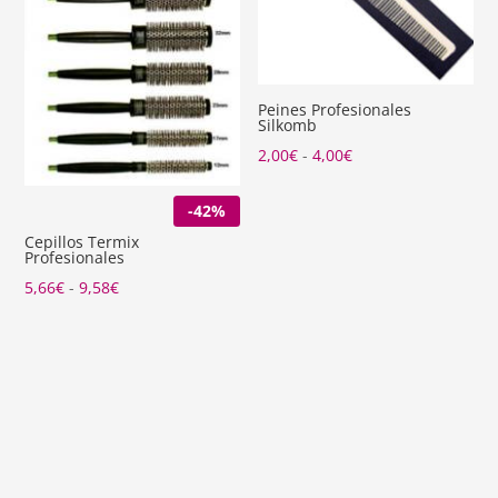
Peines Profesionales
Silkomb
Rango
2,00
€
-
4,00
€
de
-42%
precios:
desde
Cepillos Termix
Profesionales
2,00€
Rango
5,66
€
-
9,58
€
hasta
de
4,00€
precios:
desde
5,66€
hasta
9,58€