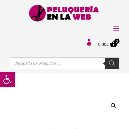
0

0,00
€
Búsqueda
de
productos
Abrir barra de herramientas