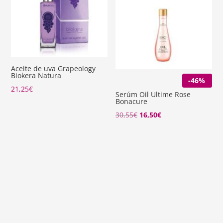
Aceite de uva Grapeology
Biokera Natura
-46%
21,25
€
Serúm Oil Ultime Rose
Bonacure
El
El
30,55
€
16,50
€
precio
precio
original
actual
era:
es:
30,55€.
16,50€.