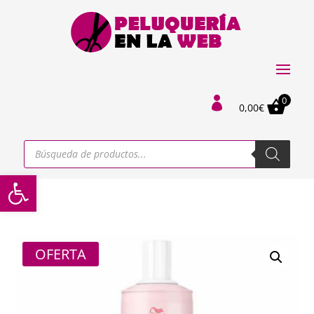
0

0,00
€
Búsqueda
de
productos
Abrir barra de herramientas
OFERTA