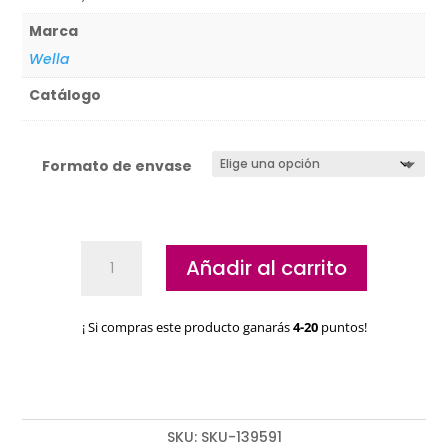
Marca
Wella
Catálogo
Formato de envase
Activador
Añadir al carrito
Wella
Shinefinity
bol
¡ Si compras este producto ganarás
4-20
puntos!
y
brocha
cantidad
SKU:
SKU-139591