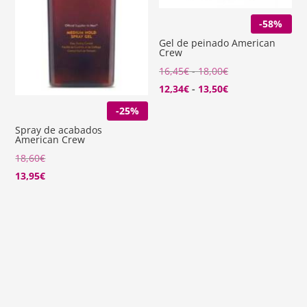
-58%
Gel de peinado American
Crew
Rango
16,45
€
-
18,00
€
de
Rango
12,34
€
-
13,50
€
precios:
de
-25%
desde
precios:
Spray de acabados
American Crew
16,45€
desde
18,60
€
hasta
12,34€
13,95
€
18,00€
hasta
13,50€