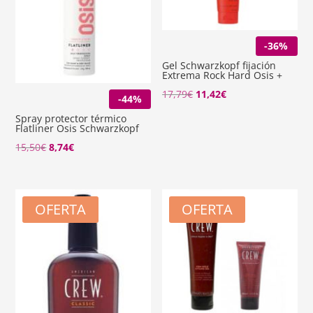
-36%
Gel Schwarzkopf fijación
Extrema Rock Hard Osis +
El
El
17,79
€
11,42
€
-44%
precio
precio
Spray protector térmico
Flatliner Osis Schwarzkopf
original
actual
El
El
15,50
€
8,74
€
era:
es:
precio
precio
17,79€.
11,42€.
original
actual
era:
es:
OFERTA
OFERTA
15,50€.
8,74€.