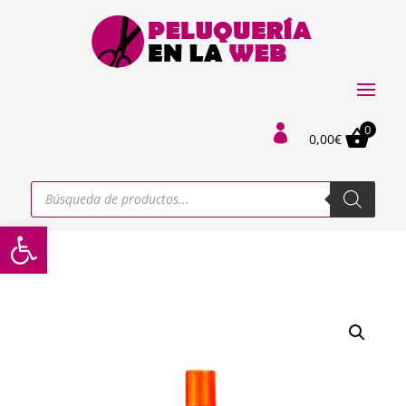
0

0,00
€
Búsqueda
de
productos
Abrir barra de herramientas