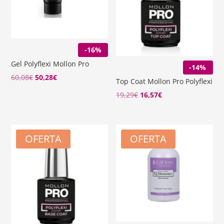
-16%
Gel Polyflexi Mollon Pro
-14%
El
El
60,08
€
50,28
€
Top Coat Mollon Pro Polyflexi
precio
precio
El
El
19,29
€
16,57
€
original
actual
precio
precio
era:
es:
original
actual
60,08€.
50,28€.
era:
es:
OFERTA
OFERTA
19,29€.
16,57€.