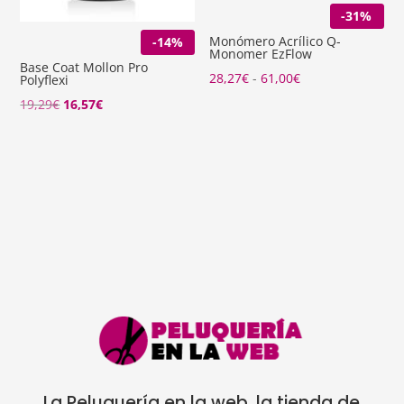
-31%
Monómero Acrílico Q-
-14%
Monomer EzFlow
Base Coat Mollon Pro
Rango
28,27
€
-
61,00
€
Polyflexi
de
El
El
19,29
€
16,57
€
precios:
precio
precio
desde
original
actual
28,27€
era:
es:
hasta
19,29€.
16,57€.
61,00€
La Peluquería en la web, la tienda de