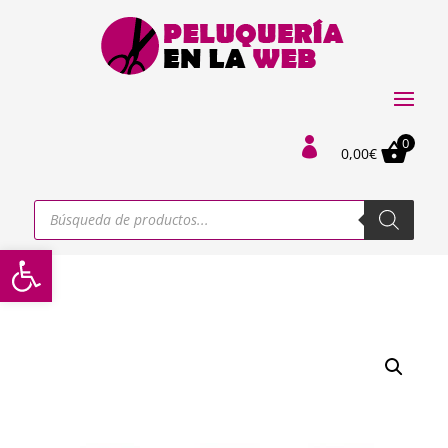
0

0,00
€
Búsqueda
de
productos
Abrir barra de herramientas