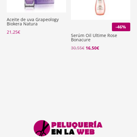
Aceite de uva Grapeology
Biokera Natura
-46%
21,25
€
Serúm Oil Ultime Rose
Bonacure
El
El
30,55
€
16,50
€
precio
precio
original
actual
era:
es:
30,55€.
16,50€.