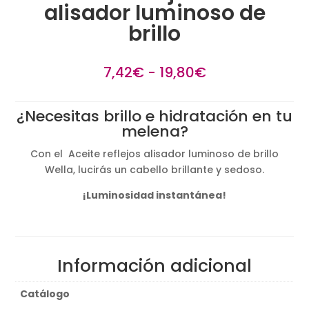
alisador luminoso de
brillo
Rango
7,42
€
-
19,80
€
de
precios:
¿Necesitas brillo e hidratación en tu
desde
melena?
7,42€
hasta
Con el Aceite reflejos alisador luminoso de brillo
19,80€
Wella, lucirás un cabello brillante y sedoso.
¡Luminosidad instantánea!
Información adicional
Catálogo