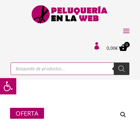
0

0,00
€
Búsqueda
de
productos
Abrir barra de herramientas
OFERTA