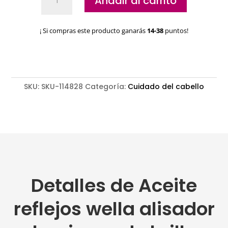
Añadir al carrito
reflejos
wella
alisador
¡ Si compras este producto ganarás
14-38
puntos!
luminoso
de
brillo
cantidad
SKU:
SKU-114828
Categoría:
Cuidado del cabello
Detalles de Aceite
reflejos wella alisador