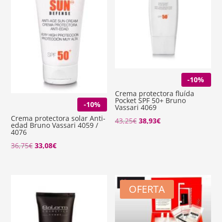
-10%
Crema protectora fluída
Pocket SPF 50+ Bruno
-10%
Vassari 4069
Crema protectora solar Anti-
El
El
43,25
€
38,93
€
edad Bruno Vassari 4059 /
4076
precio
precio
El
El
36,75
€
33,08
€
original
actual
precio
precio
era:
es:
original
actual
43,25€.
38,93€.
era:
es:
OFERTA
36,75€.
33,08€.