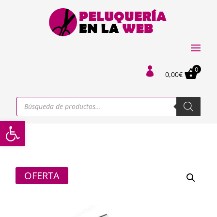
0

0,00
€
Búsqueda
de
productos
Abrir barra de herramientas
OFERTA