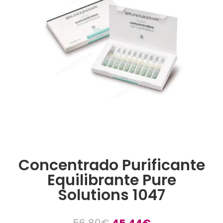
Concentrado Purificante
Equilibrante Pure
Solutions 1047
El
El
56,80
€
45,44
€