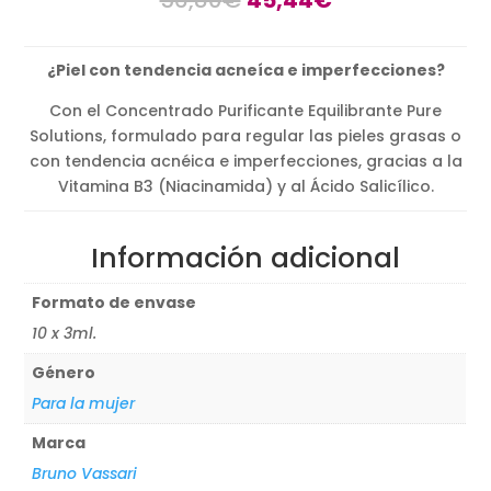
precio
precio
original
actual
¿Piel con tendencia acneíca e imperfecciones?
era:
es:
56,80€.
45,44€.
Con el Concentrado Purificante Equilibrante Pure
Solutions, formulado para regular las pieles grasas o
con tendencia acnéica e imperfecciones, gracias a la
Vitamina B3 (Niacinamida) y al Ácido Salicílico.
Información adicional
Formato de envase
10 x 3ml.
Género
Para la mujer
Marca
Bruno Vassari