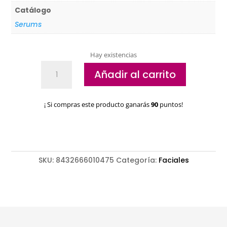
Catálogo
Serums
Hay existencias
Concentrado
Añadir al carrito
Purificante
Equilibrante
Pure
¡ Si compras este producto ganarás
90
puntos!
Solutions
1047
cantidad
SKU:
8432666010475
Categoría:
Faciales