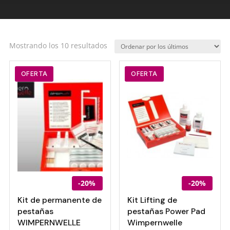
Ordenado
Mostrando los 10 resultados
por
los
OFERTA
OFERTA
últimos
-20%
-20%
Kit de permanente de
Kit Lifting de
pestañas
pestañas Power Pad
WIMPERNWELLE
Wimpernwelle