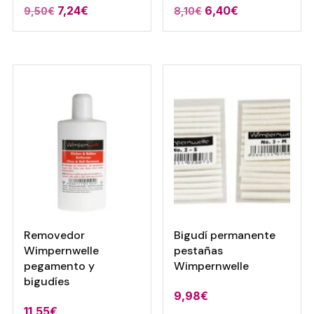
El
El
El
El
7,24
€
6,40
€
9,50
€
8,10
€
precio
precio
precio
precio
original
actual
original
actual
era:
es:
era:
es:
9,50€.
7,24€.
8,10€.
6,40€.
Removedor
Bigudí permanente
Wimpernwelle
pestañas
pegamento y
Wimpernwelle
bigudíes
9,98
€
11,55
€