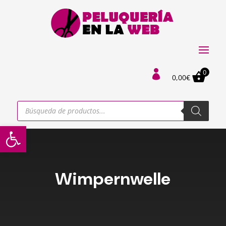
0

0,00
€
Búsqueda
de
productos
Abrir barra de herramientas
Wimpernwelle