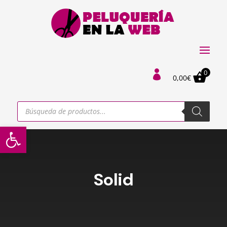
0

0,00
€
Búsqueda
de
productos
Abrir barra de herramientas
Solid