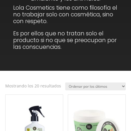
Lola Cosmetics tiene como filosofía el
no trabajar solo con cosmética, sino
con respeto.
Es por ellos que no tratan solo el
producto si no que se preocupan por
las conscuencias.
Ordenado
Mostrando los 20 resultados
por
los
últimos