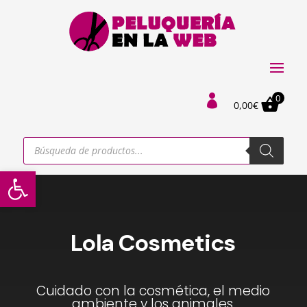
0

0,00
€
Búsqueda
de
productos
Abrir barra de herramientas
Lola Cosmetics
Cuidado con la cosmética, el medio
ambiente y los animales.