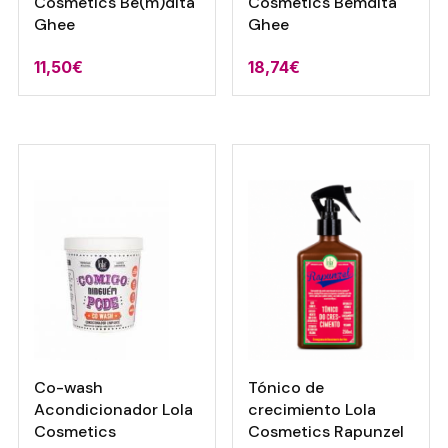
Cosmetics Be(m)dita
Cosmetics Bemdita
Ghee
Ghee
11,50
€
18,74
€
Co-wash
Tónico de
Acondicionador Lola
crecimiento Lola
Cosmetics
Cosmetics Rapunzel