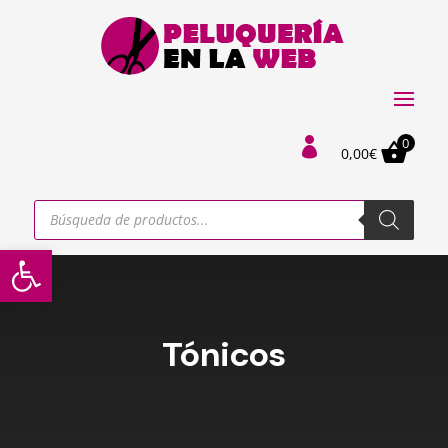
0

0,00
€
Búsqueda
de
productos
Abrir barra de herramientas
Tónicos