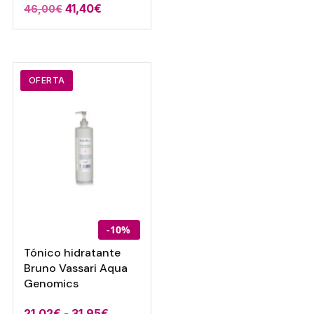
El
El
41,40
€
46,00
€
precio
precio
original
actual
era:
es:
46,00€.
41,40€.
OFERTA
-10%
Tónico hidratante
Bruno Vassari Aqua
Genomics
Rango
21,02
€
-
31,95
€