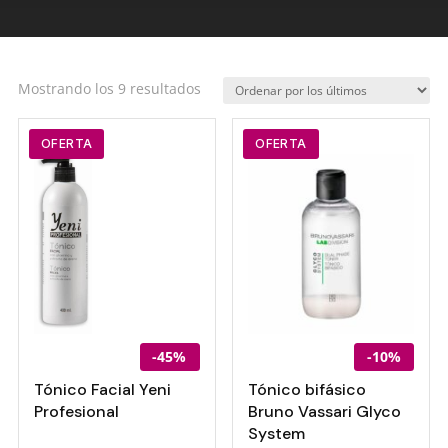
Ordenado
Mostrando los 9 resultados
por
los
OFERTA
OFERTA
últimos
-45%
-10%
Tónico Facial Yeni
Tónico bifásico
Profesional
Bruno Vassari Glyco
System