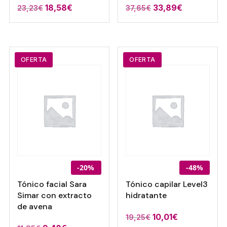
El
El
El
El
18,58
€
33,89
€
23,23
€
37,65
€
precio
precio
precio
precio
original
actual
original
actual
era:
es:
era:
es:
23,23€.
18,58€.
37,65€.
33,89€.
OFERTA
OFERTA
-20%
-48%
Tónico facial Sara
Tónico capilar Level3
Simar con extracto
hidratante
de avena
10,01
€
19,25
€