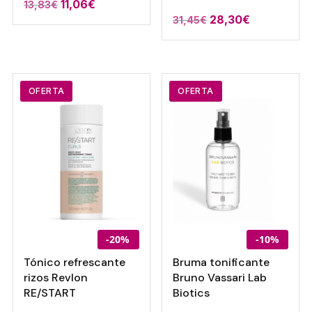
11,06
€
13,83
€
El
El
28,30
€
31,45
€
precio
precio
original
actual
era:
es:
31,45€.
28,30€.
OFERTA
OFERTA
-20%
-10%
Tónico refrescante
Bruma tonificante
rizos Revlon
Bruno Vassari Lab
RE/START
Biotics