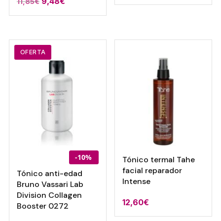
9,48
€
11,85
€
OFERTA
-10%
Tónico termal Tahe
facial reparador
Tónico anti-edad
Intense
Bruno Vassari Lab
Division Collagen
12,60
€
Booster 0272