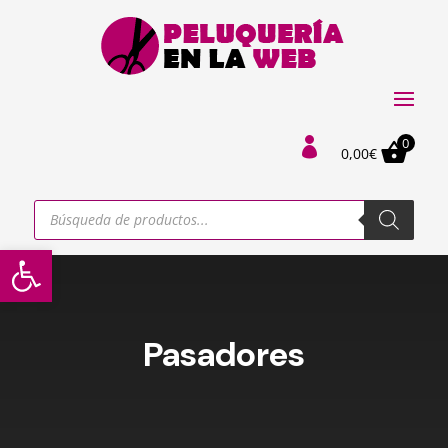
0

0,00
€
Búsqueda
de
productos
Abrir barra de herramientas
Pasadores