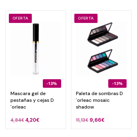
OFERTA
OFERTA
-13%
-13%
Mascara gel de
Paleta de sombras D
pestañas y cejas D
´orleac mosaic
´orleac
shadow
El
El
El
El
4,20
€
9,66
€
4,84
€
11,13
€
precio
precio
precio
precio
original
actual
original
actual