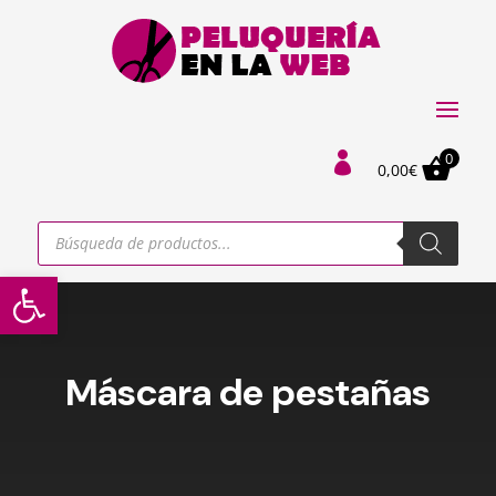
0

0,00
€
Búsqueda
de
productos
Abrir barra de herramientas
Máscara de pestañas