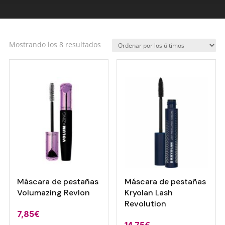
Ordenado
Mostrando los 8 resultados
por
los
últimos
Máscara de pestañas
Máscara de pestañas
Volumazing Revlon
Kryolan Lash
Revolution
7,85
€
14,75
€