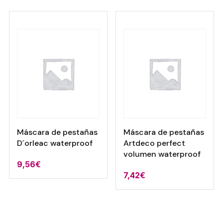
era:
es:
era:
es:
4,84€.
4,20€.
11,13€.
9,66€.
Máscara de pestañas
Máscara de pestañas
D´orleac waterproof
Artdeco perfect
volumen waterproof
9,56
€
7,42
€