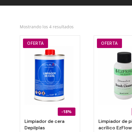
Ordenado
Mostrando los 4 resultados
por
los
OFERTA
OFERTA
últimos
-18%
Limpiador de cera
Limpiador de p
Depilplas
acrílico EzFlow