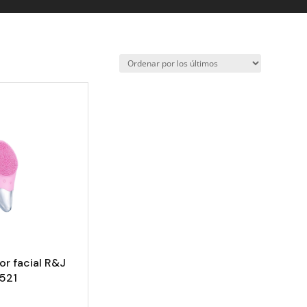
or facial R&J
 521