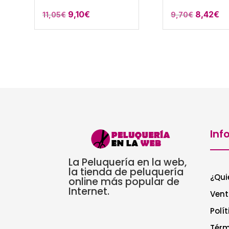
El
El
El
El
9,10
€
8,42
€
11,05
€
9,70
€
precio
precio
precio
pr
original
actual
original
ac
era:
es:
era:
es
11,05€.
9,10€.
9,70€.
8,
Inf
La Peluquería en la web,
la tienda de peluquería
¿Qui
online más popular de
Internet.
Vent
Polí
Térm