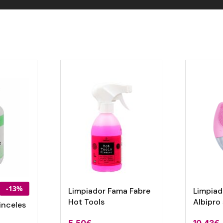
-13%
Limpiador Fama Fabre
Limpiad
Hot Tools
Albipro
inceles
5,50
€
10,43
€