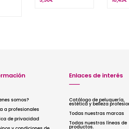
ecio
tual
:
42€.
ormación
Enlaces de interés
enes somos?
Catálogo de peluquería,
estética y belleza profesio
a a profesionales
Todas nuestras marcas
tica de privacidad
Todas nuestras líneas de
productos.
inos y condiciones de