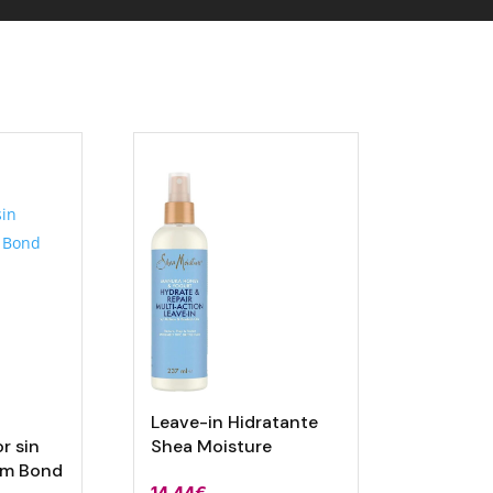
Leave-in Hidratante
r sin
Shea Moisture
 Am Bond
14,44
€