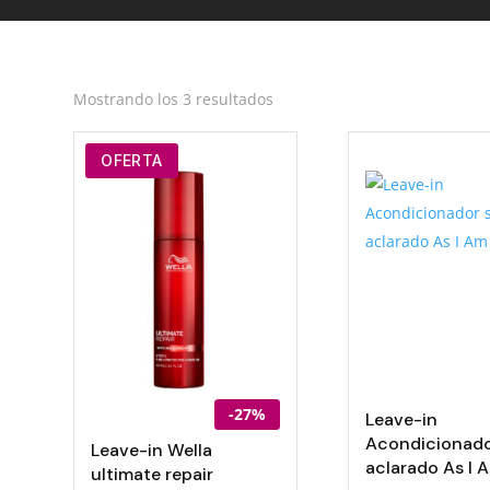
Ordenado
Mostrando los 3 resultados
por
los
OFERTA
últimos
-27%
Leave-in
Acondicionado
Leave-in Wella
aclarado As I
ultimate repair