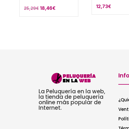
12,73
€
El
El
18,46
€
25,29
€
precio
precio
original
actual
era:
es:
25,29€.
18,46€.
Inf
La Peluquería en la web,
la tienda de peluquería
¿Qui
online más popular de
Internet.
Vent
Polí
Térm