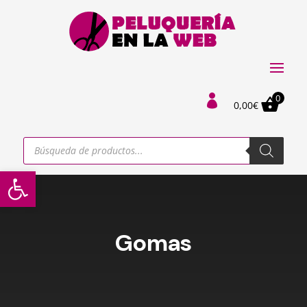
0

0,00
€
Búsqueda
de
productos
Abrir barra de herramientas
Gomas