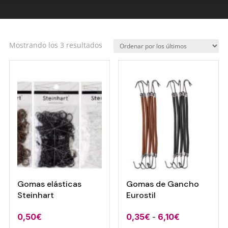
Ordenado
Mostrando los 3 resultados
por
los
últimos
Gomas elásticas
Gomas de Gancho
Steinhart
Eurostil
Rango
0,50
€
0,35
€
-
6,10
€