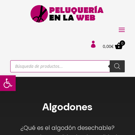
0

0,00
€
Búsqueda
de
productos
Abrir barra de herramientas
Algodones
¿Qué es el algodón desechable?