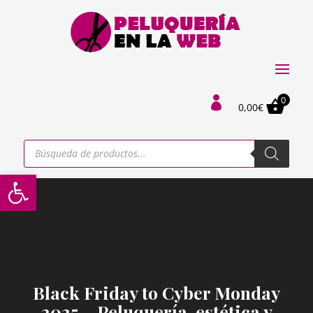
0

0,00
€
Búsqueda
de
productos
Abrir barra de herramientas
Black Friday to Cyber Monday
2025 – Peluquería, estética y